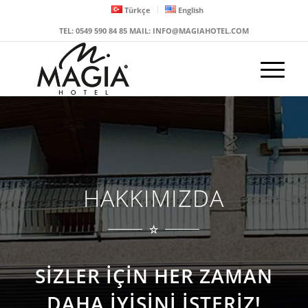
Türkçe
English
TEL: 0549 590 84 85 MAIL: INFO@MAGIAHOTEL.COM
HAKKIMIZDA
SİZLER İÇİN HER ZAMAN
DAHA İYİSİNİ İSTERİZ!